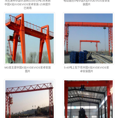
河北涿州中国中冶MG100/10吨-36米跨
电动遥控5吨中国X站XVDEVIOS安卓安
中国X站XVDEVIOS安卓安装-15米提升
装图片
已到场
MG双主梁中国X站XVDEVIOS安卓安装
5-40吨上包下花中国X站XVDEVIOS安
图片
卓安装图片