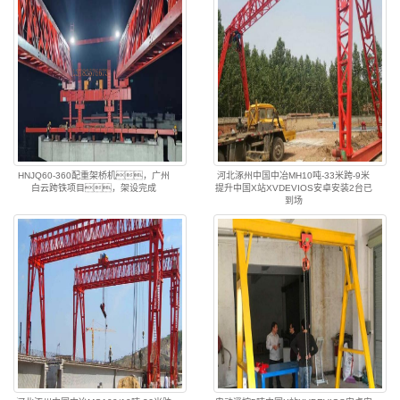
HNJQ60-360配重架桥机，广州
河北涿州中国中冶MH10吨-33米跨-9米
白云跨铁项目，架设完成
提升中国X站XVDEVIOS安卓安装2台已
到场