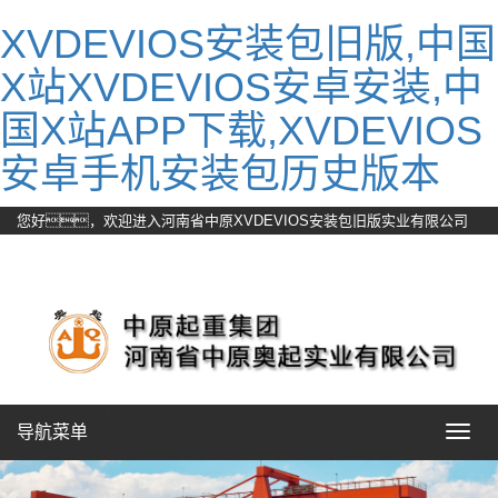
XVDEVIOS安装包旧版,中国
X站XVDEVIOS安卓安装,中
国X站APP下载,XVDEVIOS
安卓手机安装包历史版本
您好，欢迎进入河南省中原XVDEVIOS安装包旧版实业有限公司
官方网站！
网站地图
导航菜单
Toggle
navigat