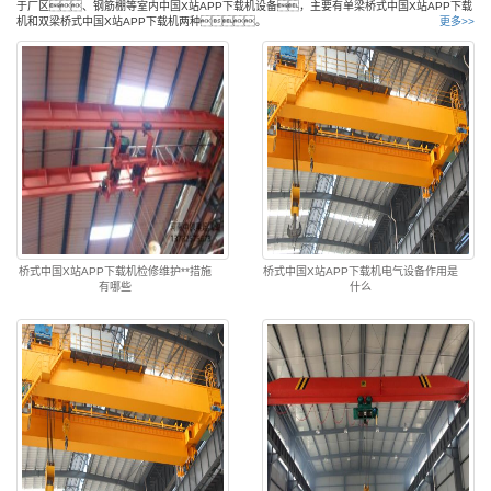
于厂区、钢筋棚等室内中国X站APP下载机设备，主要有单梁桥式中国X站APP下载
机和双梁桥式中国X站APP下载机两种。
更多>>
桥式中国X站APP下载机检修维护**措施
桥式中国X站APP下载机电气设备作用是
有哪些
什么