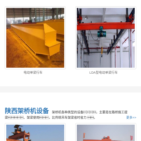
电动单梁行车
LDA型电动单梁行车
陕西架桥机设备
架桥机各种类型的设备，主要是在路桥施工提
梁、架梁使用，比传统吊车架梁省时省力 。
更多>>