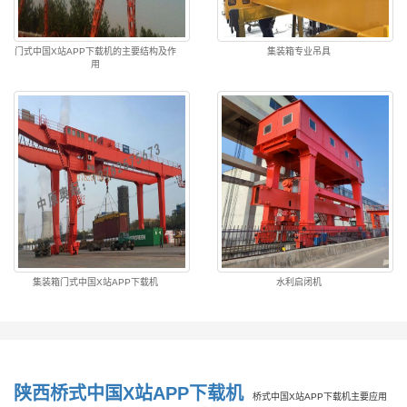
门式中国X站APP下载机的主要结构及作
集装箱专业吊具
用
集装箱门式中国X站APP下载机
水利启闭机
陕西桥式中国X站APP下载机
桥式中国X站APP下载机主要应用