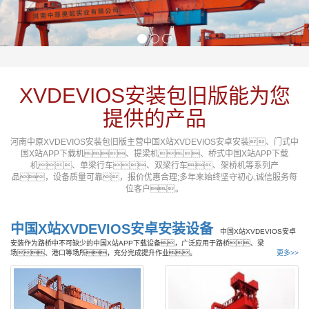
XVDEVIOS安装包旧版能为您
提供的产品
河南中原XVDEVIOS安装包旧版主营中国X站XVDEVIOS安卓安装、门式中
国X站APP下载机、提梁机、桥式中国X站APP下载
机、单梁行车、双梁行车、架桥机等系列产
品，设备质量可靠，报价优惠合理;多年来始终坚守初心,诚信服务每
位客户。
中国X站XVDEVIOS安卓安装设备
中国X站XVDEVIOS安卓
安装作为路桥中不可缺少的中国X站APP下载设备，广泛应用于路桥、梁
场、港口等场所，充分完成提升作业。
更多>>