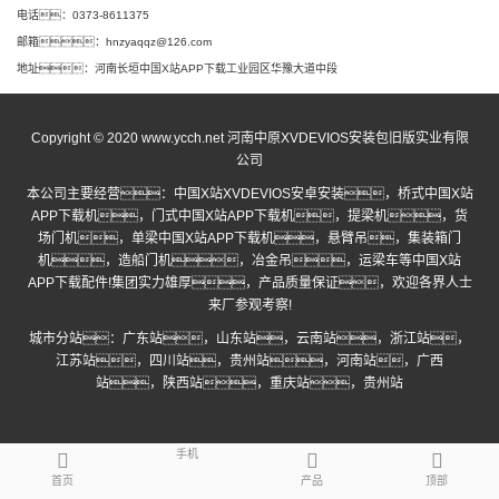
电话：0373-8611375
邮箱：hnzyaqqz@126.com
地址：河南长垣中国X站APP下载工业园区华豫大道中段
Copyright © 2020 www.ycch.net 河南中原XVDEVIOS安装包旧版实业有限
公司
本公司主要经营：
中国X站XVDEVIOS安卓安装
，
桥式中国X站
APP下载机
，
门式中国X站APP下载机
，提梁机，货
场门机，单梁中国X站APP下载机，悬臂吊，集装箱门
机，造船门机，冶金吊，运梁车等中国X站
APP下载配件!集团实力雄厚，产品质量保证，欢迎各界人士
来厂参观考察!
城市分站：
广东站
，
山东站
，
云南站
，
浙江站
，
江苏站
，
四川站
，
贵州站
，
河南站
，
广西
站
，
陕西站
，
重庆站
，
贵州站
手机
首页
产品
顶部
网站地图