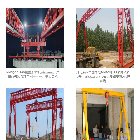
HNJQ60-360配重架桥机，广
河北涿州中国中冶MH10吨-33米跨-9米
州白云跨铁项目，架设完成
提升中国X站XVDEVIOS安卓安装2台已
到场