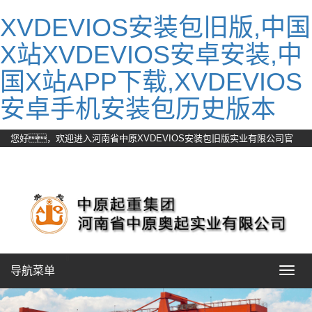
XVDEVIOS安装包旧版,中国
X站XVDEVIOS安卓安装,中
国X站APP下载,XVDEVIOS
安卓手机安装包历史版本
您好，欢迎进入河南省中原XVDEVIOS安装包旧版实业有限公司官
方网站！
网站地图
导航菜单
Toggle
navigat