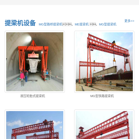
更多>>
提梁机设备
MG型路桥提梁机
、
ME提梁机
、
MG型提梁机
液压轮胎式提梁机
MG型铁路提梁机