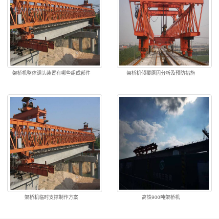
架桥机整体调头装置有哪些组成部件
架桥机倾覆原因分析及预防措施
架桥机临时支撑制作方案
高铁900吨架桥机