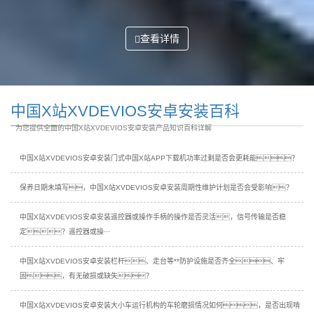
查看详情
中国X站XVDEVIOS安卓安装百科
为您提供全面的中国X站XVDEVIOS安卓安装产品知识百科详解
中国X站XVDEVIOS安卓安装门式中国X站APP下载机功率过剩是否会更耗能？
保养日期未填写，中国X站XVDEVIOS安卓安装周期性维护计划是否会受影响？
中国X站XVDEVIOS安卓安装遥控器或操作手柄的操作是否灵活，信号传输是否稳
定？遥控器或操···
中国X站XVDEVIOS安卓安装栏杆、走台等**防护设施是否齐全、牢
固，有无破损或缺失？
中国X站XVDEVIOS安卓安装大小车运行机构的车轮磨损情况如何，是否出现啃