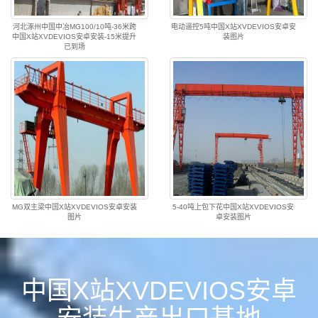
河北涿州中国中冶MG100/10吨-36米跨
电动遥控5吨中国X站XVDEVIOS安卓安
中国X站XVDEVIOS安卓安装-15米提升
装图片
已到场
MG双主梁中国X站XVDEVIOS安卓安装
5-40吨上包下花中国X站XVDEVIOS安
图片
卓安装图片
中国X站XVDEVIOS安卓