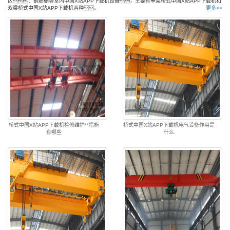
区、钢筋棚等室内中国X站APP下载机设备，主要有单梁桥式中国X站APP下载机和
双梁桥式中国X站APP下载机两种。
更多>>
桥式中国X站APP下载机检修维护**措施
桥式中国X站APP下载机电气设备作用是
有哪些
什么