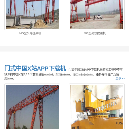
MG型公路提梁机
MG型高铁提梁机
门式中国X站APP下载机
门式中国X站APP下载机是路桥工程中不可
缺少的中国X站APP下载机设备，梁场、港口、路桥等场合广泛使
用。
更多>>