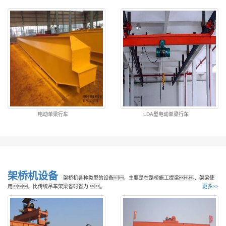
电动单梁行车
LDA型电动单梁行车
架桥机设备
架桥机各种类型的设备，主要是在路桥施工提梁、架梁使
用，比传统吊车架梁省时省力 。
更多>>