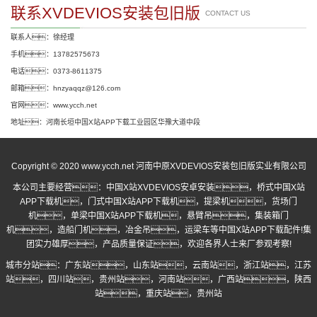
联系XVDEVIOS安装包旧版
CONTACT US
联系人：徐经理
手机：13782575673
电话：0373-8611375
邮箱：hnzyaqqz@126.com
官网：www.ycch.net
地址：河南长垣中国X站APP下载工业园区华豫大道中段
Copyright © 2020 www.ycch.net 河南中原XVDEVIOS安装包旧版实业有限公司
本公司主要经营：
中国X站XVDEVIOS安卓安装
，
桥式中国X站
APP下载机
，
门式中国X站APP下载机
，提梁机，货场门
机，单梁中国X站APP下载机，悬臂吊，集装箱门
机，造船门机，冶金吊，运梁车等中国X站APP下载配件!集
团实力雄厚，产品质量保证，欢迎各界人士来厂参观考察!
城市分站：
广东站
，
山东站
，
云南站
，
浙江站
，
江苏
站
，
四川站
，
贵州站
，
河南站
，
广西站
，
陕西
站
，
重庆站
，
贵州站