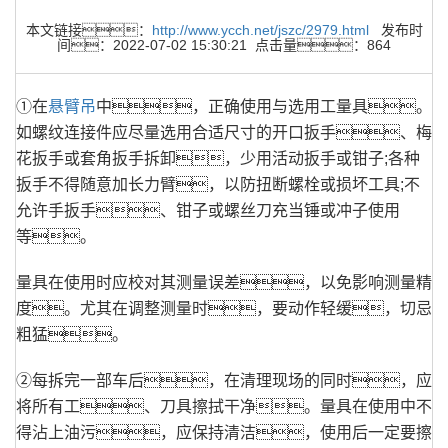
本文链接：
http://www.ycch.net/jszc/2979.html
发布时
间：2022-07-02 15:30:21 点击量：864
①在
悬臂吊
中，正确使用与选用工量具。
如螺纹连接件应尽量选用合适尺寸的开口扳手、梅
花扳手或套角扳手拆卸，少用活动扳手或钳子;各种
扳手不得随意加长力臂，以防扭断螺栓或损坏工具;不
允许手扳手、钳子或螺丝刀充当锤或冲子使用
等。
量具在使用时应校对其测量误差，以免影响测量精
度。尤其在调整测量时，要动作轻缓，切忌
粗猛。
②每拆完一部车后，在清理现场的同时，应
将所有工、刀具擦拭干净。量具在使用中不
得沾上油污，应保持清洁，使用后一定要擦