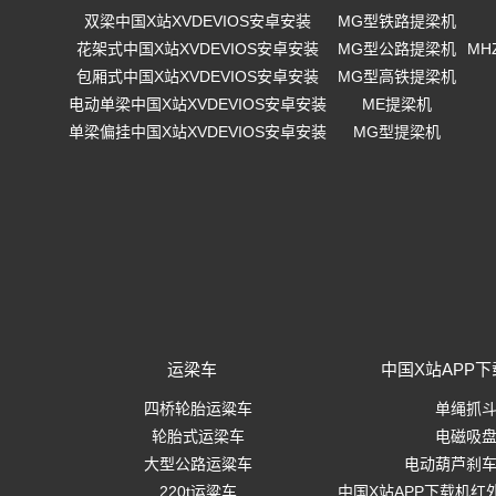
双梁中国X站XVDEVIOS安卓安装
MG型铁路提梁机
花架式中国X站XVDEVIOS安卓安装
MG型公路提梁机
MH
包厢式中国X站XVDEVIOS安卓安装
MG型高铁提梁机
电动单梁中国X站XVDEVIOS安卓安装
ME提梁机
单梁偏挂中国X站XVDEVIOS安卓安装
MG型提梁机
运梁车
中国X站APP
四桥轮胎运粱车
单绳抓
轮胎式运梁车
电磁吸
大型公路运粱车
电动葫芦刹
220t运粱车
中国X站APP下载机红