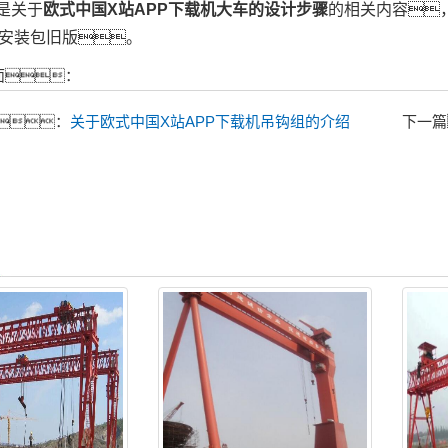
是关于
欧式中国X站APP下载机大车的设计步骤
的相关内容
OS安装包旧版。
面：
：
关于欧式中国X站APP下载机吊钩组的介绍
下一篇