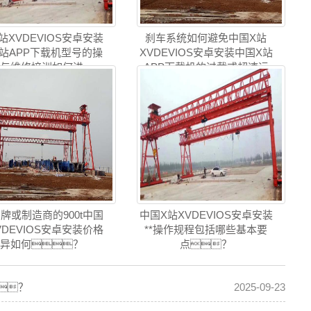
站XVDEVIOS安卓安装
刹车系统如何避免中国X站
站APP下载机型号的操
XVDEVIOS安卓安装中国X站
作与维修培训如何进
APP下载机的过载或超速运
行？中国X站
行？中国X站
EVIOS安卓安装厂家为您
XVDEVIOS安卓安装厂家为您
解答
解答
牌或制造商的900t中国
中国X站XVDEVIOS安卓安装
VDEVIOS安卓安装价格
**操作规程包括哪些基本要
差异如何？
点？
？
2025-09-23