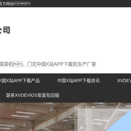
司官方网站！
、提梁机、门式中国X站APP下载机生产厂家
中国X站APP下载产品
中国X站APP下载资讯
XVD
联系XVDEVIOS安装包旧版