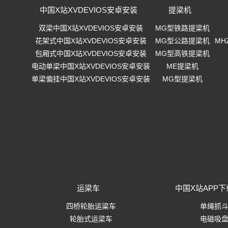
中国X站XVDEVIOS安卓安装
提梁机
双梁中国X站XVDEVIOS安卓安装
MG型铁路提梁机
花架式中国X站XVDEVIOS安卓安装
MG型公路提梁机
MH
包厢式中国X站XVDEVIOS安卓安装
MG型高铁提梁机
电动单梁中国X站XVDEVIOS安卓安装
ME提梁机
单梁偏挂中国X站XVDEVIOS安卓安装
MG型提梁机
运梁车
中国X站APP
四桥轮胎运粱车
单绳抓
轮胎式运梁车
电磁吸