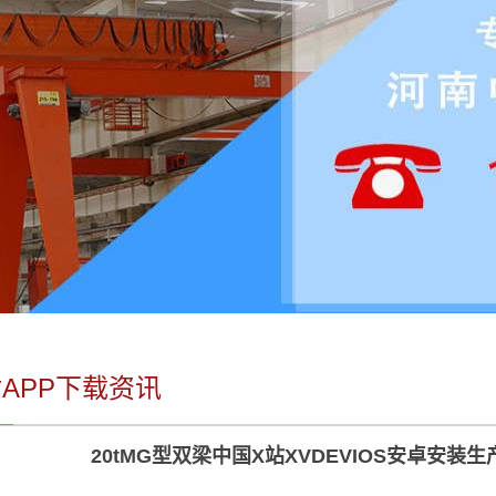
APP下载资讯
20tMG型双梁中国X站XVDEVIOS安卓安