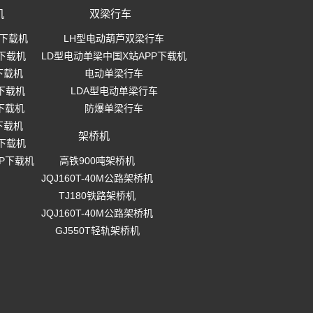
机
双梁行车
P下载机
LH型电动葫芦双梁行车
下载机
LD型电动单梁中国X站APP下载机
下载机
电动单梁行车
下载机
LDA型电动单梁行车
下载机
防爆单梁行车
下载机
架桥机
下载机
P下载机
高铁900吨架桥机
JQJ160T-40M公路架桥机
TJ180铁路架桥机
JQJ160T-40M公路架桥机
GJ550T轻轨架桥机