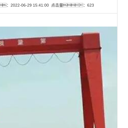
2022-06-29 15:41:00 点击量：623