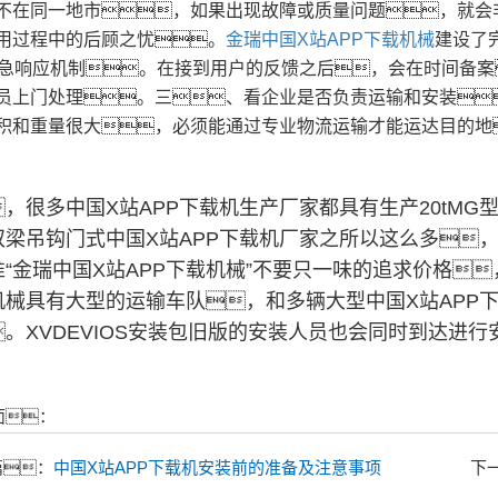
不在同一地市，如果出现故障或质量问题，就会
用过程中的后顾之忧。
金瑞
中国X站APP下载机械
建设了
应急响应机制。在接到用户的反馈之后，会在时间备
员上门处理。三、看企业是否负责运输和安装
积和重量很大，必须能通过专业物流运输才能运达目的地
，很多中国X站APP下载机生产厂家都具有生产20tMG
型双梁吊钩门式中国X站APP下载机厂家之所以这么多
准“金瑞中国X站APP下载机械”不要只一味的追求价格
机械具有大型的运输车队，和多辆大型中国X站APP
。XVDEVIOS安装包旧版的安装人员也会同时到达进
。
面：
篇：
中国X站APP下载机安装前的准备及注意事项
下