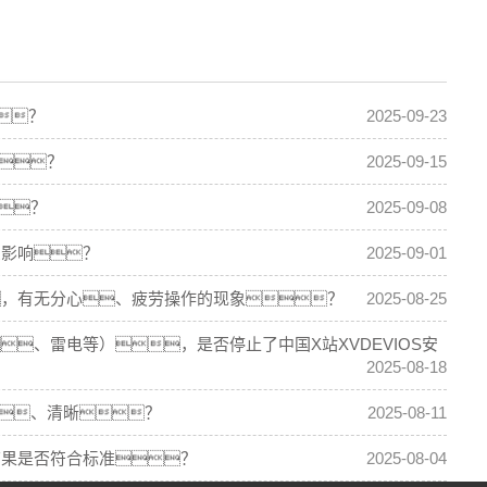
？
2025-09-23
证？
2025-09-15
？
2025-09-08
受影响？
2025-09-01
，有无分心、疲劳操作的现象？
2025-08-25
、雷电等），是否停止了中国X站XVDEVIOS安
2025-08-18
面、清晰？
2025-08-11
结果是否符合标准？
2025-08-04