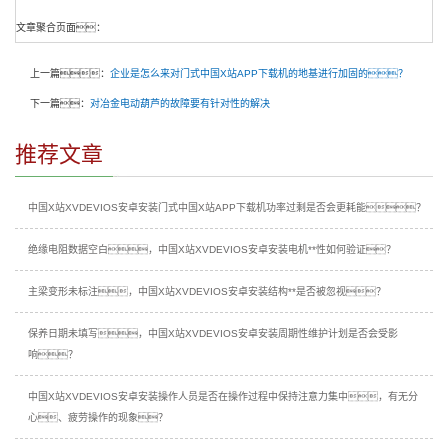
文章聚合页面：
上一篇：
企业是怎么来对门式中国X站APP下载机的地基进行加固的？
下一篇：
对冶金电动葫芦的故障要有针对性的解决
推荐文章
中国X站XVDEVIOS安卓安装门式中国X站APP下载机功率过剩是否会更耗能？
绝缘电阻数据空白，中国X站XVDEVIOS安卓安装电机**性如何验证？
主梁变形未标注，中国X站XVDEVIOS安卓安装结构**是否被忽视？
保养日期未填写，中国X站XVDEVIOS安卓安装周期性维护计划是否会受影
响？
中国X站XVDEVIOS安卓安装操作人员是否在操作过程中保持注意力集中，有无分
心、疲劳操作的现象？