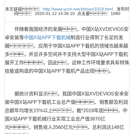
本文链接：
http://www.ycch.net/zhinan/1019.html
发布时
间：2020-01-12 14:36:10 点击量：1080
伴随着我国经济的发展，中国X站XVDEVIOS安
卓安装等
中国X站APP下载机械
制造行业得到了长足的发
展，应用于中国X站APP下载机的领域也越来越
多，并且许多空间并不支持大型中国X站APP下载机
展开工作，因此，这种工作环境要求具有特殊
技能或构造的中国X站APP下载机产品出现。
据统计资料显示，我国中国X站XVDEVIOS安卓安
装中国X站APP下载机工业总产值、销售额及利润
总额年均增长15%以上，截*2019年底，中
国X站APP下载机械行业实现工业总产值3670亿
元，销售收入3560亿元，总利润达148亿