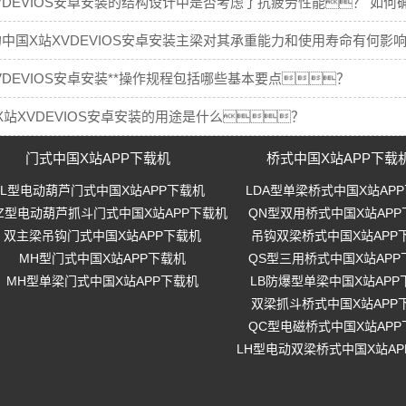
VDEVIOS安卓安装的结构设计中是否考虑了抗疲劳性能？ 如何
中国X站XVDEVIOS安卓安装主梁对其承重能力和使用寿命有何影
VDEVIOS安卓安装**操作规程包括哪些基本要点？
X站XVDEVIOS安卓安装的用途是什么？
门式中国X站APP下载机
桥式中国X站APP下载
L型电动葫芦门式中国X站APP下载机
LDA型单梁桥式中国X站AP
Z型电动葫芦抓斗门式中国X站APP下载机
QN型双用桥式中国X站APP
双主梁吊钩门式中国X站APP下载机
吊钩双梁桥式中国X站APP
MH型门式中国X站APP下载机
QS型三用桥式中国X站APP
MH型单梁门式中国X站APP下载机
LB防爆型单梁中国X站APP
双梁抓斗桥式中国X站APP
QC型电磁桥式中国X站APP
LH型电动双梁桥式中国X站AP