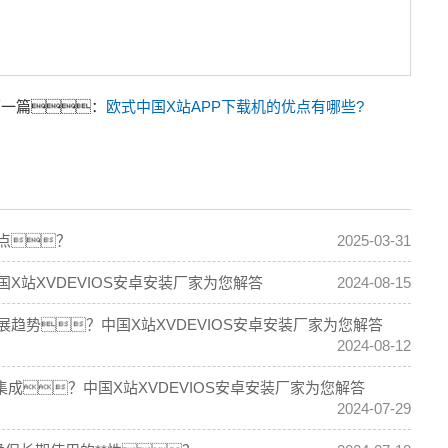
下一篇：
欧式中国X站APP下载机的优点有哪些?
键点？
2025-03-31
国X站XVDEVIOS安卓安装厂家为您解答
2024-08-15
展趋势？中国X站XVDEVIOS安卓安装厂家为您解答
2024-08-12
统集成？中国X站XVDEVIOS安卓安装厂家为您解答
2024-07-29