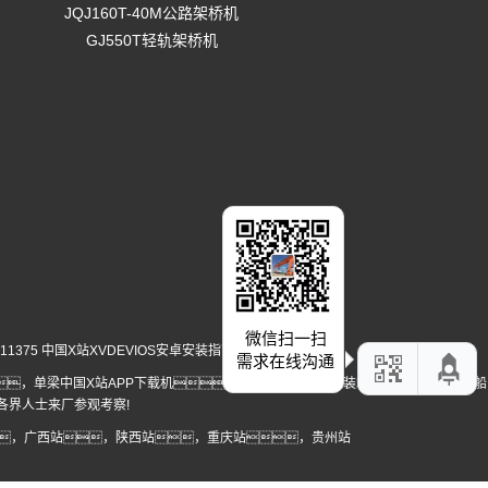
JQJ160T-40M公路架桥机
GJ550T轻轨架桥机
微信扫一扫
1375
中国X站XVDEVIOS安卓安装指南
需求在线沟通
，单梁中国X站APP下载机，悬臂吊，集装箱门机，造船
各界人士来厂参观考察!
，
广西站
，
陕西站
，
重庆站
，
贵州站