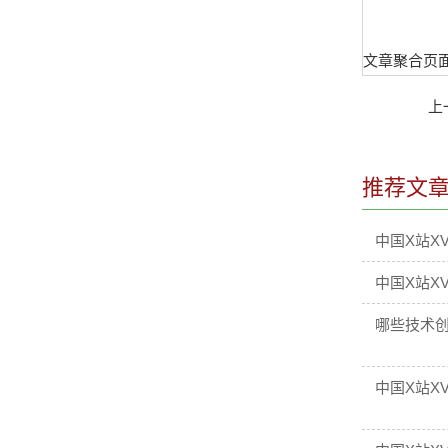
文章聚合页
上
推荐文
中国X站X
中国X站X
哪些技术创
中国X站X